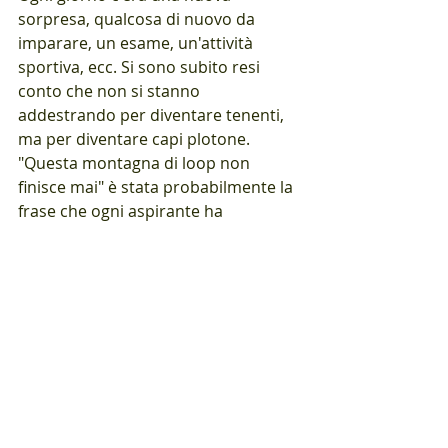
sorpresa, qualcosa di nuovo da 
imparare, un esame, un'attività 
sportiva, ecc. Si sono subito resi 
conto che non si stanno 
addestrando per diventare tenenti, 
ma per diventare capi plotone. 
"Questa montagna di loop non 
finisce mai" è stata probabilmente la 
frase che ogni aspirante ha 
maledetto una volta. Ma hanno 
superato anche questo ostacolo 
assumendosi le proprie 
responsabilità e dando un esempio 
di disciplina. Ne hanno avuto 
bisogno anche durante 
l'esercitazione "DANTE", che è durata 
diversi giorni ed è stata un vero 
inferno. Anche la marcia di 101 km 