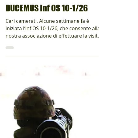
Alumni ED!
1 mag
Tempo di lettura: 1 min
Besuch Alumni EXEMPLO
DUCEMUS Inf OS 10-1/26
Cari camerati, Alcune settimane fa è
iniziata l’Inf OS 10-1/26, che consente alla
nostra associazione di effettuare la visita
tradizionale. Questa visita avrà luogo
giovedì 11.06.2026 alle 19:00 e durerà fino
alle circa 21:00. Gli ufficiali che
partecipano alla visita hanno inoltre la
possibilità, prima dell’evento, di coltivare il