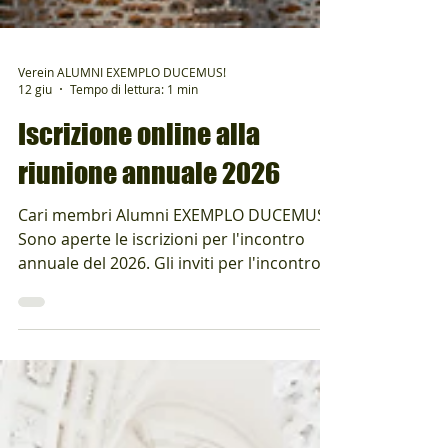
Verein ALUMNI EXEMPLO DUCEMUS!
12 giu
Tempo di lettura: 1 min
Iscrizione online alla
riunione annuale 2026
Cari membri Alumni EXEMPLO DUCEMUS!
Sono aperte le iscrizioni per l'incontro
annuale del 2026. Gli inviti per l'incontro
di quest'anno a COLOMBIER sono stati
inviati (via e-mail). Iscriviti subito e
assicurati un posto! Non vediamo l'ora di
rivederti il 26 settembre e ti auguriamo
ogni bene fino ad allora. Termine ultimo