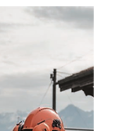
giovani ufficiali della fanteria sono stati
promossi al grado di tenente. Il
comandante, il colonnello SMG Oliver
Wolf, ha dato un caloroso benvenuto ai
presenti e ha reso omaggio ai risultati e
alle sfide affrontate dai giovani aspiranti. Il
nuovo grado comporta nuove
responsabilità. Responsabilità verso le
persone e verso una missione. Li ha
esortati a essere preparati, equi e sereni e
ad assum