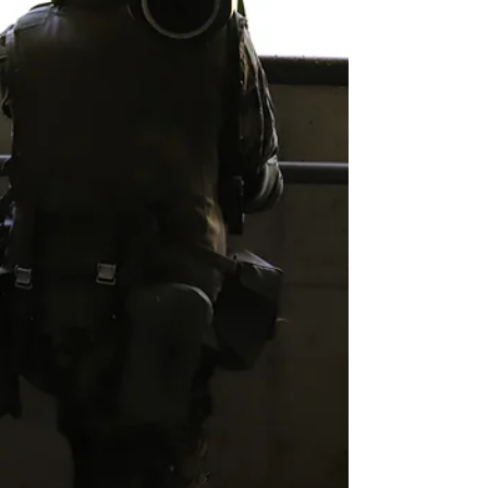
cameratismo durante una cena in
comune. La cena è facoltativa e non è
coperta dall’associazione Alumni ED. Dopo
una breve presentazione della nost