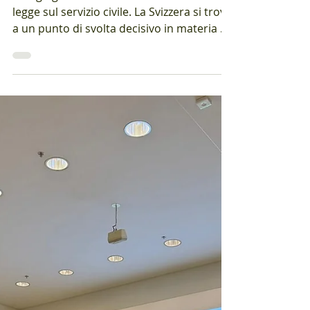
22 mag
Tempo di lettura: 1 min
SÌ alla revisione della legge
sul servizio civile
Il 14 giugno voteremo sulla revisione della
legge sul servizio civile. La Svizzera si trova
a un punto di svolta decisivo in materia di
politica di sicurezza: ogni anno migliaia di
persone soggette all’obbligo di servizio
lasciano l’esercito per il servizio civile. Ciò
che la Costituzione federale prevede come
una rigorosa eccezione riservata ai veri
conflitti di coscienza si è trasformato nella
pratica in una libertà di scelta di fatto.
Questa erosione mina le fondamenta d