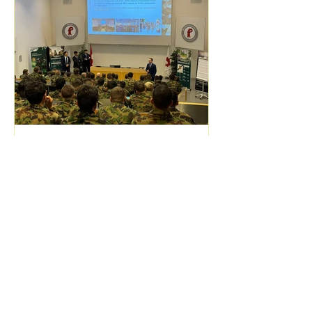
Marcel Bühlmann
20 dic 2025
Tempo di lettura: 1 min
Rapporto sugli eventi Alumni
ED visita dell’Inf OS
7 membri degli Alumni si sono recati a
Liestal per presentare l’associazione
agli ufficiali appena brevettati. Dopo
un’introduzione da parte del nostro
presidente, cap Reto à Porta, e C
Events a spiegare le attività