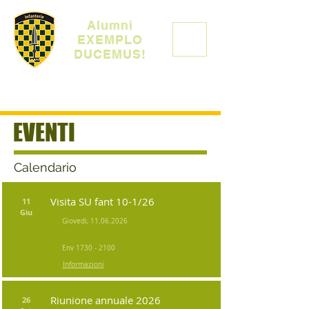
Alumni
EXEMPLO
DUCEMUS!
EVENTI
Calendario
Visita SU fant 10-1/26
11
Giu
Giovedi,
11.06.2026
Env
1730 - 2100
Informazioni
Riunione annuale 2026
26