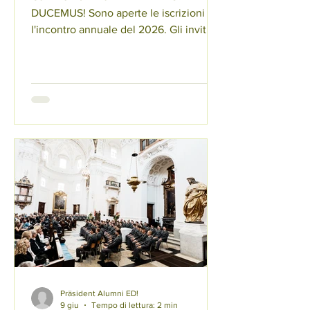
DUCEMUS! Sono aperte le iscrizioni per
l'incontro annuale del 2026. Gli inviti
per l'incontro di quest'anno a
COLOMBIER sono stati inviati (via e-
mail). Iscriviti subito e assicurati un
posto! Non vediamo l'ora di rivederti il
26 settembre e ti auguriamo ogni bene
fino ad allora. Termine ultimo per le
iscrizioni: domenica 6 settembre 2026.
Puoi iscriverti all'indirizzo:
https://it.alumni-ed.ch/jahrestreffen
Riceverai i dati di accesso via e-mail, tr
Präsident Alumni ED!
9 giu
Tempo di lettura: 2 min