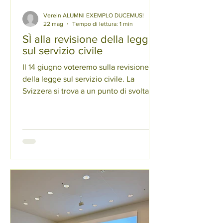
Verein ALUMNI EXEMPLO DUCEMUS!
22 mag
Tempo di lettura: 1 min
SÌ alla revisione della legge
sul servizio civile
Il 14 giugno voteremo sulla revisione
della legge sul servizio civile. La
Svizzera si trova a un punto di svolta
decisivo in materia di politica di
sicurezza: ogni anno migliaia di
persone soggette all’obbligo di servizio
lasciano l’esercito per il servizio civile.
Ciò che la Costituzione federale
prevede come una rigorosa eccezione
riservata ai veri conflitti di coscienza si
è trasformato nella pratica in una libertà
di scelta di fatto. Questa erosione mina
le fondamenta d