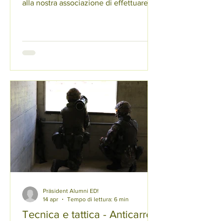
alla nostra associazione di effettuare la
visita tradizionale. Questa visita avrà
luogo giovedì 11.06.2026 alle 19:00 e
durerà fino alle circa 21:00. Gli ufficiali
che partecipano alla visita hanno inoltre
la possibilità, prima dell’evento, di
coltivare il cameratismo durante una
cena in comune. La cena è facoltativa e
non è coperta dall’associazione Alumni
ED. Dopo una breve presentazione
della nost
Präsident Alumni ED!
14 apr
Tempo di lettura: 6 min
Tecnica e tattica - Anticarro