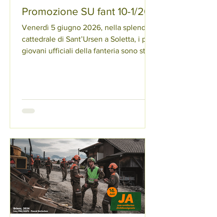
Promozione SU fant 10-1/26
Venerdì 5 giugno 2026, nella splendida
cattedrale di Sant’Ursen a Soletta, i più
giovani ufficiali della fanteria sono stati
promossi al grado di tenente. Il
comandante, il colonnello SMG Oliver
Wolf, ha dato un caloroso benvenuto ai
presenti e ha reso omaggio ai risultati e
alle sfide affrontate dai giovani
aspiranti. Il nuovo grado comporta
nuove responsabilità. Responsabilità
verso le persone e verso una missione.
Li ha esortati a essere preparati, equi e
sereni e ad assum