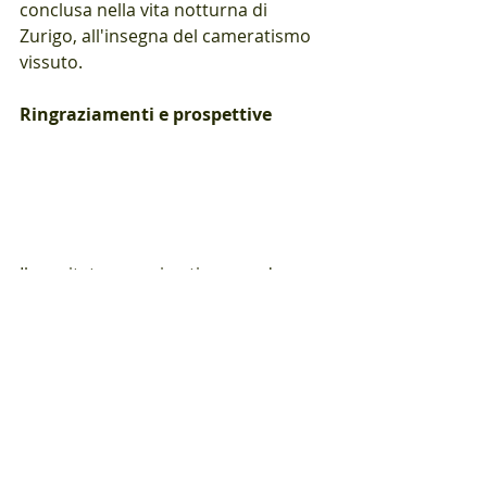
conclusa nella vita notturna di 
Zurigo, all'insegna del cameratismo 
vissuto.
Ringraziamenti e prospettive
Il comitato organizzativo guarda con 
orgoglio a un evento di successo e 
ringrazia di cuore tutti coloro che 
hanno contribuito al suo successo: 
l'ETH di Zurigo e il team del 
Dozentenfoyer per l'eccellente 
collaborazione, la Zunfthaus zur 
Schmiden per la raffinata cena e i 
nostri sponsor Weingut Irsslinger, 