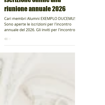
Iscrizione online alla
riunione annuale 2026
Cari membri Alumni EXEMPLO DUCEMUS!
Sono aperte le iscrizioni per l'incontro
annuale del 2026. Gli inviti per l'incontro
di quest'anno a COLOMBIER sono stati
inviati (via e-mail). Iscriviti subito e
assicurati un posto! Non vediamo l'ora di
rivederti il 26 settembre e ti auguriamo
ogni bene fino ad allora. Termine ultimo
per le iscrizioni: domenica 6 settembre
2026. Puoi iscriverti all'indirizzo:
https://it.alumni-ed.ch/jahrestreffen
Riceverai i dati di accesso via e-mail, tr