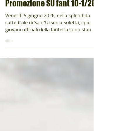
Präsident Alumni ED!
9 giu
Tempo di lettura: 2 min
Promozione SU fant 10-1/26
Venerdì 5 giugno 2026, nella splendida
cattedrale di Sant’Ursen a Soletta, i più
giovani ufficiali della fanteria sono stati
promossi al grado di tenente. Il
comandante, il colonnello SMG Oliver
Wolf, ha dato un caloroso benvenuto ai
presenti e ha reso omaggio ai risultati e
alle sfide affrontate dai giovani aspiranti. Il
nuovo grado comporta nuove
responsabilità. Responsabilità verso le
persone e verso una missione. Li ha
esortati a essere preparati, equi e sereni e
ad assum