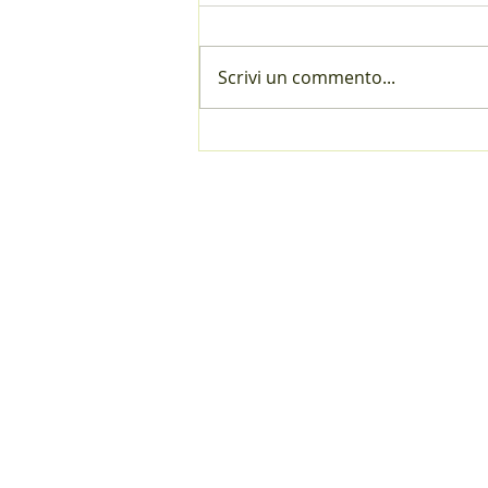
Scrivi un commento...
Iscrizione online alla riunione
annuale 2026
Contatto
Contatto
Mutazione
Sponsoring
Impressum