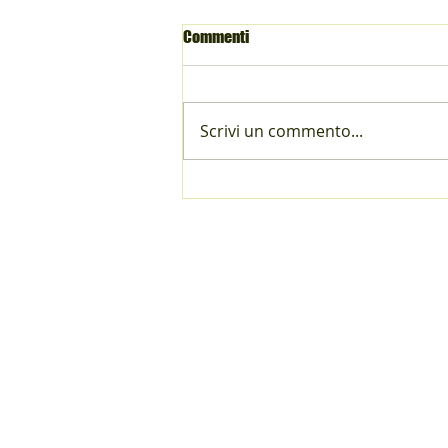
Commenti
Scrivi un commento...
Promozione SU fant 10-1/26
Contatto
Contatto
Mutazione
Sponsoring
Impressum