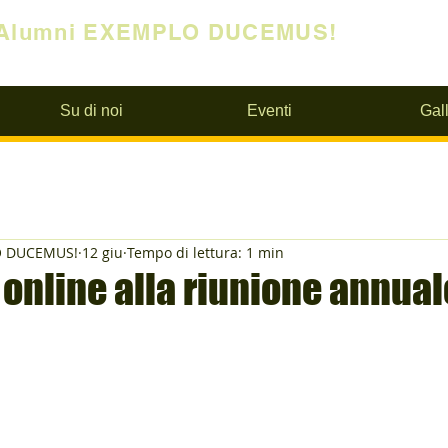
Alumni EXEMPLO DUCEMUS!
Su di noi
Eventi
Gall
O DUCEMUS!
12 giu
Tempo di lettura: 1 min
 online alla riunione annua